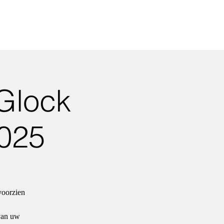
Glock
025
voorzien
 van uw