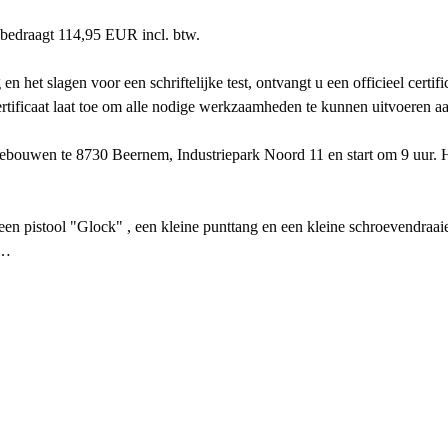
 bedraagt 114,95 EUR incl. btw.
en het slagen voor een schriftelijke test, ontvangt u een officieel cer
 certificaat laat toe om alle nodige werkzaamheden te kunnen uitvoeren a
gebouwen te 8730 Beernem, Industriepark Noord 11 en start om 9 uur. H
een pistool "Glock" , een kleine punttang en een kleine schroevendraai
t…