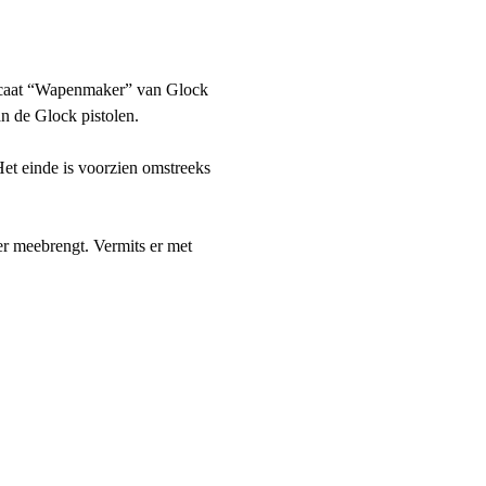
tificaat “Wapenmaker” van Glock 
an de Glock pistolen.
et einde is voorzien omstreeks 
er meebrengt. Vermits er met 