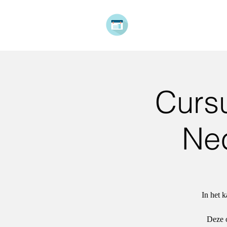
​FALCON
​EVENTS
Curs
Ne
In het 
Deze o